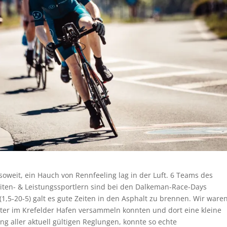
eit, ein Hauch von Rennfeeling lag in der Luft. 6 Teams des
iten- & Leistungssportlern sind bei den Dalkeman-Race-Days
(1,5-20-5) galt es gute Zeiten in den Asphalt zu brennen. Wir ware
arter im Krefelder Hafen versammeln konnten und dort eine kleine
g aller aktuell gültigen Reglungen, konnte so echte