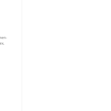
amen-
ex,