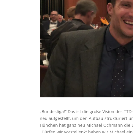
„Bundesliga!“ Das ist die große Vision des TTD
neu aufgestellt, um den Aufbau strukturiert u
Hünchen hat ganz neu Michael Ochmann die L
„Dürfen wir vorstellen?“ haben wir Michael ein