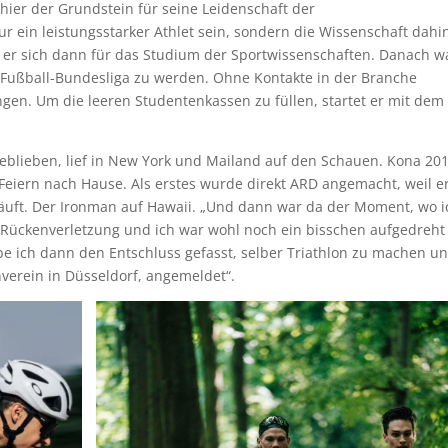
hier der Grundstein für seine Leidenschaft der
nur ein leistungsstarker Athlet sein, sondern die Wissenschaft dahi
t er sich dann für das Studium der Sportwissenschaften. Danach w
der Fußball-Bundesliga zu werden. Ohne Kontakte in der Branche
angen. Um die leeren Studentenkassen zu füllen, startet er mit dem
geblieben, lief in New York und Mailand auf den Schauen. Kona 20
eiern nach Hause. Als erstes wurde direkt ARD angemacht, weil e
 läuft. Der Ironman auf Hawaii. „Und dann war da der Moment, wo i
e Rückenverletzung und ich war wohl noch ein bisschen aufgedreh
habe ich dann den Entschluss gefasst, selber Triathlon zu machen u
verein in Düsseldorf, angemeldet“.