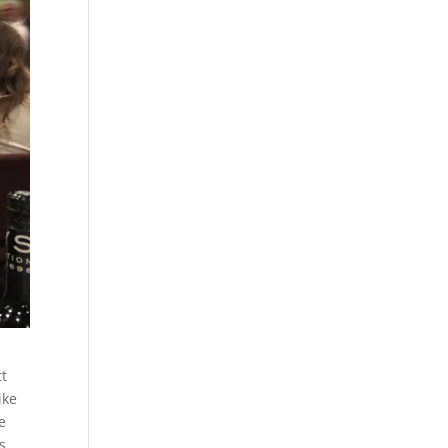
tt
ike
e
s