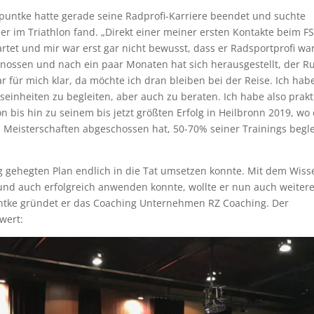
epuntke hatte gerade seine Radprofi-Karriere beendet und suchte
er im Triathlon fand. „Direkt einer meiner ersten Kontakte beim F
et und mir war erst gar nicht bewusst, dass er Radsportprofi war
nossen und nach ein paar Monaten hat sich herausgestellt, der R
r für mich klar, da möchte ich dran bleiben bei der Reise. Ich hab
einheiten zu begleiten, aber auch zu beraten. Ich habe also prakt
 bis hin zu seinem bis jetzt größten Erfolg in Heilbronn 2019, wo 
en Meisterschaften abgeschossen hat, 50-70% seiner Trainings begle
g gehegten Plan endlich in die Tat umsetzen konnte. Mit dem Wiss
und auch erfolgreich anwenden konnte, wollte er nun auch weiter
tke gründet er das Coaching Unternehmen RZ Coaching. Der
 wert: