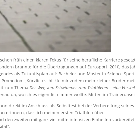
chon früh einen klaren Fokus für seine berufliche Karriere gesetzt
ndern brannte für die Übertragungen auf Eurosport. 2010, das Ja
lgendes als Zukunftsplan auf: Bachelor und Master in Science Sport
d Promotion. „Kürzlich schickte mir zudem mein kleiner Bruder me
beit zum Thema
Der Weg vom Schwimmer zum Triathleten – eine Vorste
genau da, wo ich es eigentlich immer wollte. Mitten im Trainerdasei
n direkt im Anschluss als Selbsttest bei der Vorbereitung seines
ran erinnern, dass ich meinen ersten Triathlon über
 den zweiten mit ganz viel mittelintensiven Einheiten vorbereitet
ität“.