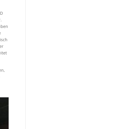
SD
.
uben
e
isch
er
itet
en,
e