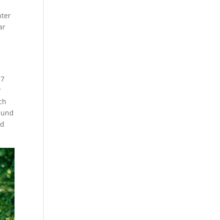
nter
ar
17
r
ch
t und
nd