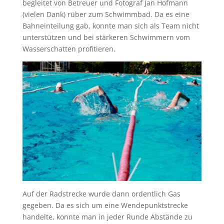
begleitet von Betreuer und Fotograf Jan Hofmann
(vielen Dank) rüber zum Schwimmbad. Da es eine
Bahneinteilung gab, konnte man sich als Team nicht
unterstützen und bei stärkeren Schwimmern vom
Wasserschatten profitieren.
Auf der Radstrecke wurde dann ordentlich Gas
gegeben. Da es sich um eine Wendepunktstrecke
handelte, konnte man in jeder Runde Abstände zu